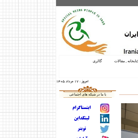
تابخانه , مقالات
گالری
امروز :
17 مرداد 1405
با ما در شبکه های اجتماعی
اینستاگرام
لینکداین
تویتر