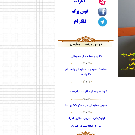
آپارات
فیس بوک
تلگرام
قوانین مرتبط با معلولان
قانون حمایت از معلولان
معافیت سربازی معلولان واعضای
خانواده
كنوانسيون
حقوق افراد داراي معلوليت
حقوق معلولان در دیگر کشور ها
اپلیکیشن آندروید حقوق افراد
دارای معلولیت در ایران