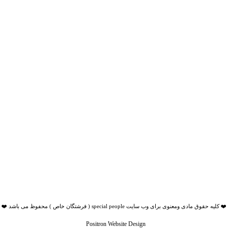
یه حقوق مادی ومعنوی برای وب سایت special people ( فرشتگان خاص ) محفوظ می باشد ❤️ ❤️ ❤️
Positron Website Design