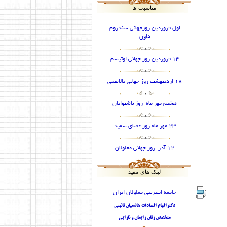
مناسبت ها
اول فروردین روزجهانی سندروم
داون
13 فروردین روز جهانی اوتیسم
18 اردیبهشت روز جهانی تالاسمی
هشتم مهر ماه روز ناشنوایان
23 مهر ماه روز عصای سفید
12 آذر روز جهانی معلولان
لینک های مفید
جامعه اینترنتی معلولان ایران
دکترالهام السادات هاشمیان نائینی
متخصص زنان زایمان و نازایی