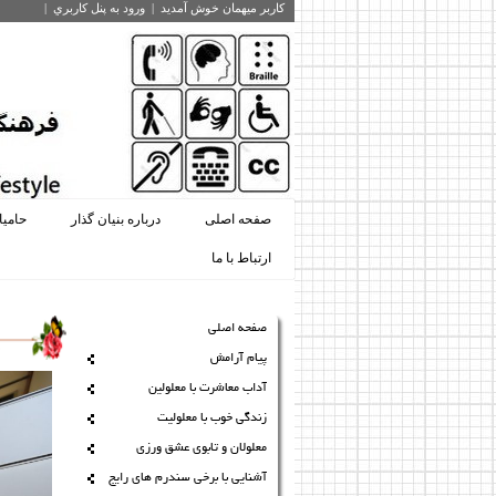
کاربر میهمان
خوش آمديد
|
ورود به پنل کاربري
|
صفحه اصلی
درباره بنیان گذار
حامی
ارتباط با ما
صفحه اصلی
پیام آرامش
آداب معاشرت با معلولین
زندگی خوب با معلولیت
معلولان و تابوی عشق ورزی
آشنایی با برخی سندرم های رایج