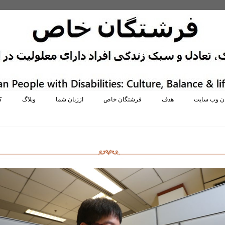
ان وب سایت
هدف
فرشتگان خاص
اززبان شما
وبلاگ
ک