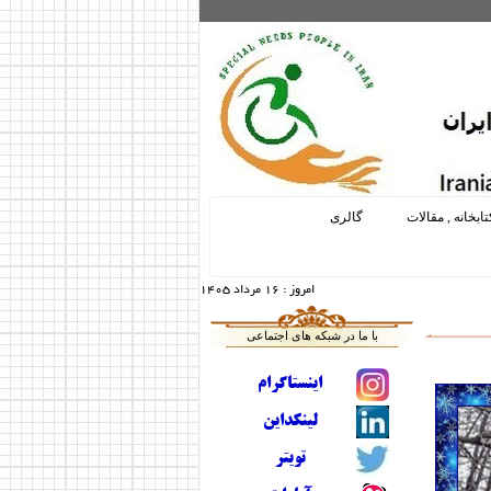
تابخانه , مقالات
گالری
امروز :
16 مرداد 1405
با ما در شبکه های اجتماعی
اینستاگرام
لینکداین
تویتر