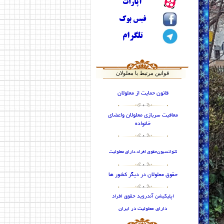
آپارات
فیس بوک
تلگرام
قوانین مرتبط با معلولان
قانون حمایت از معلولان
معافیت سربازی معلولان واعضای
خانواده
كنوانسيون
حقوق افراد داراي معلوليت
حقوق معلولان در دیگر کشور ها
اپلیکیشن آندروید حقوق افراد
دارای معلولیت در ایران