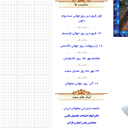
مناسبت ها
اول فروردین روزجهانی سندروم
داون
13 فروردین روز جهانی اوتیسم
18 اردیبهشت روز جهانی تالاسمی
هشتم مهر ماه روز ناشنوایان
23 مهر ماه روز عصای سفید
12 آذر روز جهانی معلولان
لینک های مفید
جامعه اینترنتی معلولان ایران
دکترالهام السادات هاشمیان نائینی
متخصص زنان زایمان و نازایی