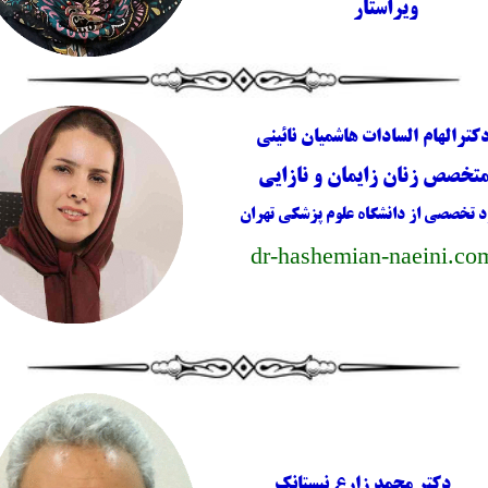
ویراستار
کترالهام السادات هاشمیان نائینی
تخصص زنان زایمان و نازایی
د تخصصی از دانشگاه علوم پزشکی تهران
dr-hashemian-naeini.co
دکتر محمد زارع نیستانک