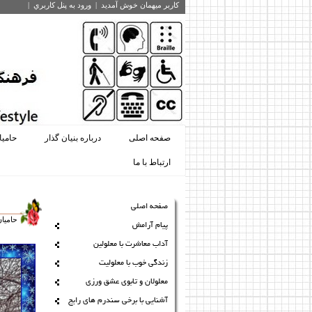
کاربر میهمان
خوش آمديد
|
ورود به پنل کاربري
|
صفحه اصلی
درباره بنیان گذار
حامی
ارتباط با ما
صفحه اصلی
حامیا
پیام آرامش
آداب معاشرت با معلولین
زندگی خوب با معلولیت
معلولان و تابوی عشق ورزی
آشنایی با برخی سندرم های رایج